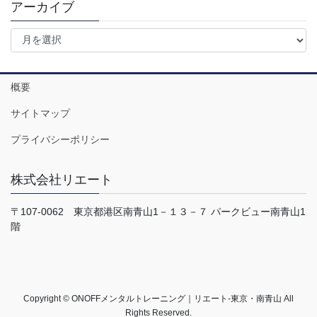
アーカイブ
ア
ー
カ
イ
概要
ブ
サイトマップ
プライバシーポリシー
株式会社リエート
〒107-0062 東京都港区南青山1－１３－７ パークビュー南青山1
階
Copyright © ONOFFメンタルトレーニング｜リエート-東京・南青山 All
Rights Reserved.