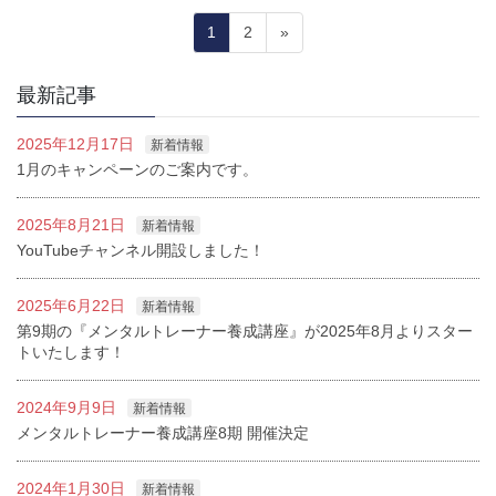
投
固
固
1
2
»
稿
定
定
ペ
ペ
ナ
最新記事
ー
ー
ビ
ジ
ジ
2025年12月17日
新着情報
ゲ
1月のキャンペーンのご案内です。
ー
シ
2025年8月21日
新着情報
ョ
YouTubeチャンネル開設しました！
ン
2025年6月22日
新着情報
第9期の『メンタルトレーナー養成講座』が2025年8月よりスター
トいたします！
2024年9月9日
新着情報
メンタルトレーナー養成講座8期 開催決定
2024年1月30日
新着情報