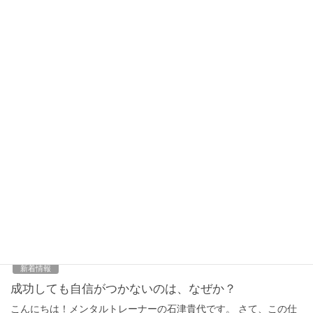
経営者のメンタルトレーニング
メンタルトレーナーの石津貴代です。最近はアスリートだけでな
く、経営者・個人事業主のクライアント様が増えてきました。 彼
らは「ビジネスアスリート」です。 常に結果を出すことを求めら
れ、そのためにモチベーションを維持し、目標 […]
2022年10月1日
新着情報
日本代表の持つメンタリティとは？
こんにちは！メンタルトレーナーの石津貴代です。 現在、私のお
客さまには複数の日本代表選手がいます。 彼らは「メンタルが弱
い」選手ではありません。 相変わらずメンタルトレーニングは
「メンタルが弱い人」が受けるものだと思われ […]
2022年9月20日
新着情報
成功しても自信がつかないのは、なぜか？
こんにちは！メンタルトレーナーの石津貴代です。 さて、この仕