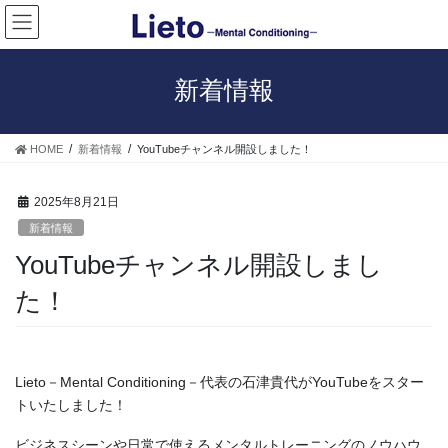
コ
ナ
ン
ビ
テ
ゲ
ン
ー
新着情報
ツ
シ
へ
ョ
ス
ン
HOME
新着情報
YouTubeチャンネル開設しました！
キ
に
ッ
移
プ
動
2025年8月21日
新着情報
YouTubeチャンネル開設しまし
た！
Lieto－Mental Conditioning－代表の石津貴代がYouTubeをスター
トいたしました！
ビジネスシーンや日常で使えるメンタルトレーニングのノウハウ