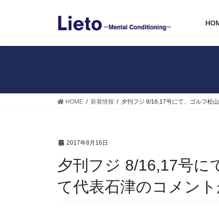
コ
ナ
ン
ビ
HO
テ
ゲ
ン
ー
ツ
シ
へ
ョ
ス
ン
キ
に
ッ
移
HOME
新着情報
夕刊フジ 8/16,17号にて、ゴル
プ
動
2017年8月16日
夕刊フジ 8/16,17
て代表石津のコメント